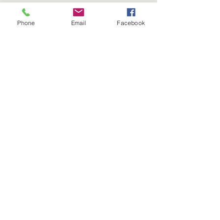
Viernes
8:00 a 16:00 Hrs​
Phone
Email
Facebook
Sábados
9:00 a 16:30 Hrs
Domingos
9:00 a 14:30 Hrs
Antonia López de Bello 653, Recoleta
22 7355054
22 7375725
+56 9 75224598
d
ucereposteria@gmail.com
Siguenos en Nuestras Redes
Sociales