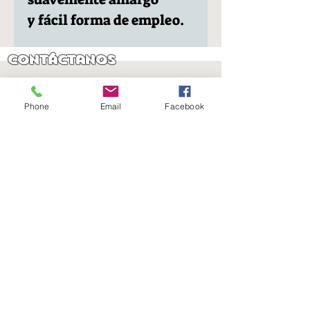
y fácil forma de empleo.
Contáctanos
Lunes a Jueves
8:00 a 17:00 Hrs.
Phone
Email
Facebook
Viernes
8:00 a 16:00 Hrs​
Sábados
9:00 a 16:30 Hrs
Domingos
9:00 a 14:30 Hrs
Antonia López de Bello 653, Recoleta
22 7355054
22 7375725
+56 9 75224598
d
ucereposteria@gmail.com