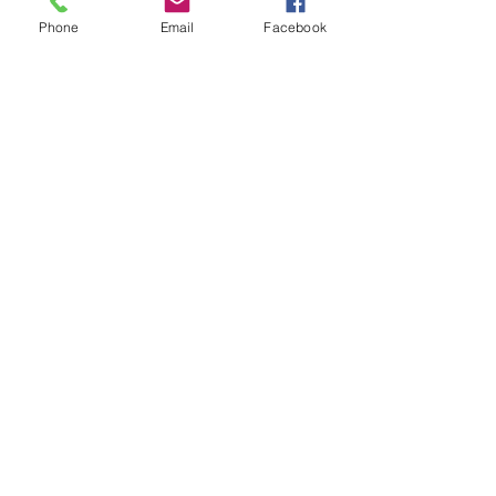
8:00 a 16:00 Hrs​
Phone
Email
Facebook
Sábados
9:00 a 16:30 Hrs
Domingos
9:00 a 14:30 Hrs
Antonia López de Bello 653, Recoleta
22 7355054
22 7375725
+56 9 75224598
d
ucereposteria@gmail.com
Siguenos en Nuestras Redes
Sociales