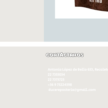
Contáctanos
Antonia López de Bello 653, Recolet
22 7355054
22 7375725
+56 9 75224598
d
ucereposteria@gmail.com