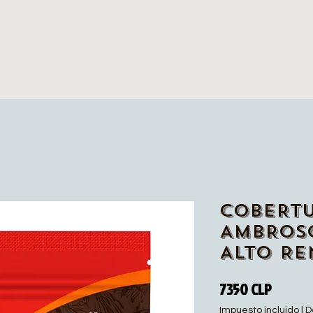
COBERT
AMBROS
ALTO RE
Precio
7350 CLP
Impuesto incluido
|
D