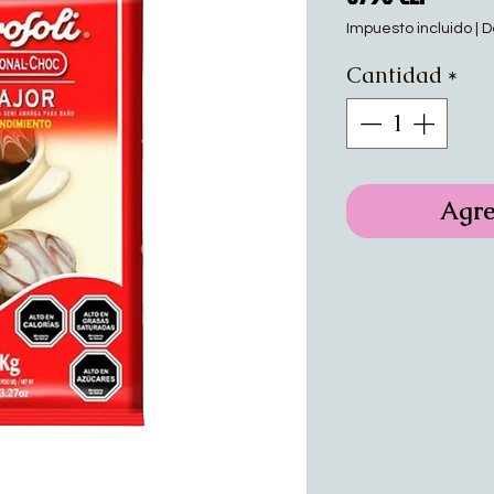
Impuesto incluido
|
D
Cantidad
*
Agre