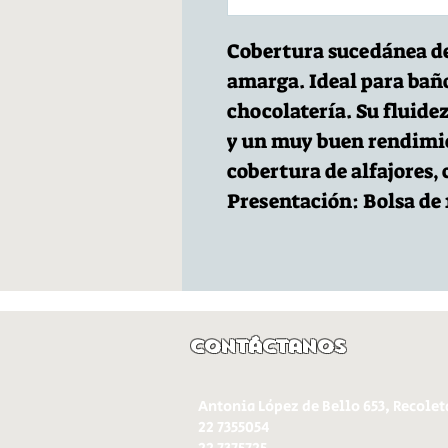
Cobertura sucedánea de
amarga. Ideal para baño
chocolatería. Su fluidez
y un muy buen rendimie
cobertura de alfajores, 
Presentación: Bolsa de 
Contáctanos
Antonia López de Bello 653, Recolet
22 7355054