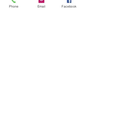
8:00 a 16:00 Hrs​
Phone
Email
Facebook
Sábados
9:00 a 16:30 Hrs
Domingos
9:00 a 14:30 Hrs
Antonia López de Bello 653, Recoleta
22 7355054
22 7375725
+56 9 75224598
d
ucereposteria@gmail.com
Siguenos en Nuestras Redes
Sociales