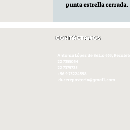
punta estrella cerrada.
Contáctanos
Antonia López de Bello 653, Recolet
22 7355054
22 7375725
+56 9 75224598
d
ucereposteria@gmail.com