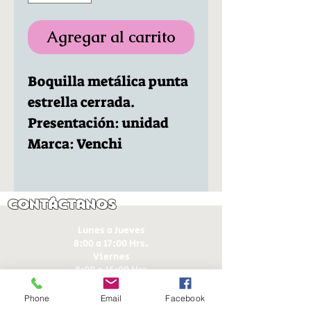
Agregar al carrito
Boquilla metálica punta
estrella cerrada.
Presentación: unidad
Marca: Venchi
Contáctanos
Lunes a Jueves
8:00 a 17:00 Hrs.
Viernes
8:00 a 16:00 Hrs​
Sábados
Phone
Email
Facebook
9:00 a 16:30 Hrs