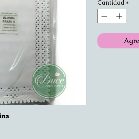
Cantidad
*
Agre
eina