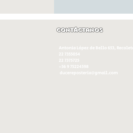
Contáctanos
Antonia López de Bello 653, Recolet
22 7355054
22 7375725
+56 9 75224598
d
ucereposteria@gmail.com