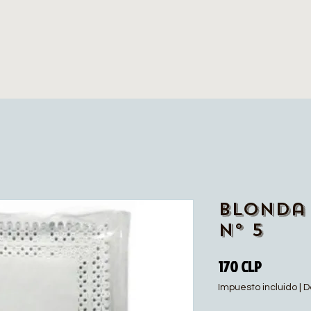
Blonda 
N° 5
Precio
170 CLP
Impuesto incluido
|
D