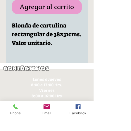
Agregar al carrito
Blonda de cartulina
rectangular de 38x31cms.
Valor unitario.
Contáctanos
Lunes a Jueves
8:00 a 17:00 Hrs.
Viernes
8:00 a 16:00 Hrs​
Sábados
9:00 a 16:30 Hrs
Phone
Email
Facebook
Domingos
9:00 a 14:30 Hrs