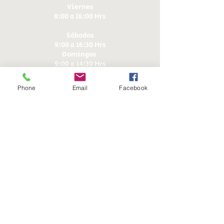
Viernes
8:00 a 16:00 Hrs​
Sábados
9:00 a 16:30 Hrs
Domingos
9:00 a 14:30 Hrs
Phone
Email
Facebook
Antonia López de Bello 653, Recoleta
22 7355054
22 7375725
+56 9 75224598
d
ucereposteria@gmail.com
Siguenos en Nuestras Redes
Sociales