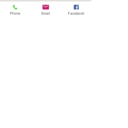
Viernes
8:00 a 16:00 Hrs​
Phone
Email
Facebook
Sábados
9:00 a 16:30 Hrs
Domingos
9:00 a 14:30 Hrs
Antonia López de Bello 653, Recoleta
22 7355054
22 7375725
+56 9 75224598
d
ucereposteria@gmail.com
Siguenos en Nuestras Redes
Sociales