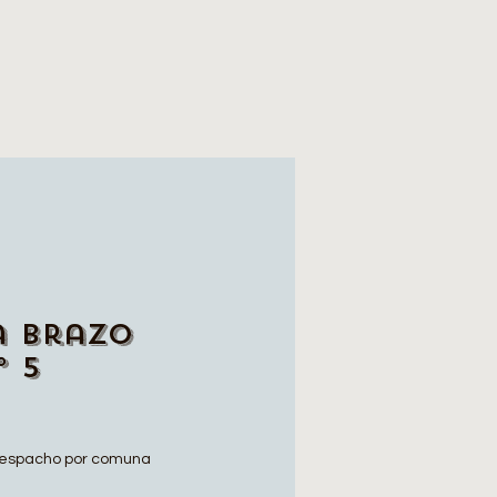
a Brazo
° 5
espacho por comuna