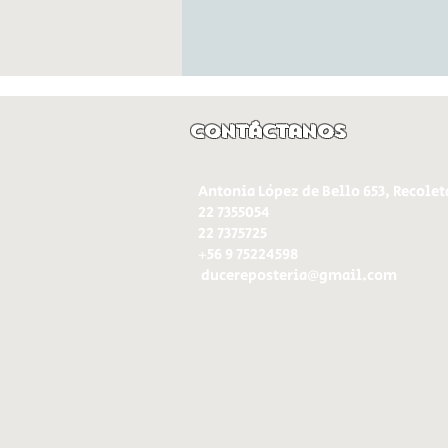
Contáctanos
Antonia López de Bello 653, Recolet
22 7355054
22 7375725
+56 9 75224598
d
ucereposteria@gmail.com