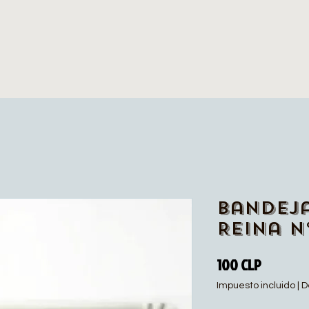
Bandej
Reina N
Precio
100 CLP
Impuesto incluido
|
D