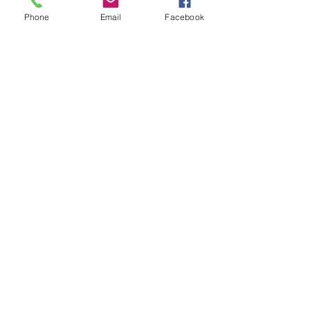
8:00 a 16:00 Hrs​
Phone
Email
Facebook
Sábados
9:00 a 16:30 Hrs
Domingos
9:00 a 14:30 Hrs
Antonia López de Bello 653, Recoleta
22 7355054
22 7375725
+56 9 75224598
d
ucereposteria@gmail.com
Siguenos en Nuestras Redes
Sociales