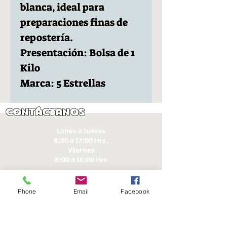
blanca, ideal para
preparaciones finas de
repostería.
Presentación: Bolsa de 1
Kilo
Marca: 5 Estrellas
Contáctanos
Lunes a Jueves
8:00 a 17:00 Hrs.
Viernes
8:00 a 16:00 Hrs​
Sábados
9:00 a 16:30 Hrs
Phone
Email
Facebook
Domingos
9:00 a 14:30 Hrs