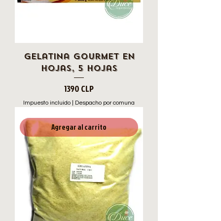
Gelatina Gourmet en
Hojas, 5 hojas
Precio
1390 CLP
Impuesto incluido
|
Despacho por comuna
Agregar al carrito