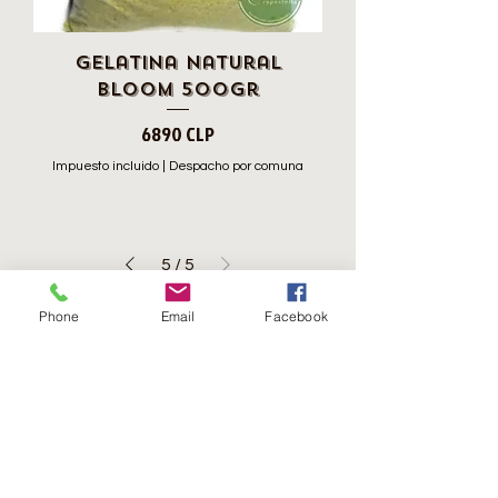
Gelatina Natural
Bloom 500gr
Precio
6890 CLP
Impuesto incluido
|
Despacho por comuna
5
/
5
Contáctanos
Phone
Email
Facebook
Lunes a Jueves
8:00 a 17:00 Hrs.
Viernes
8:00 a 16:00 Hrs​
Sábados
9:00 a 16:30 Hrs
Domingos