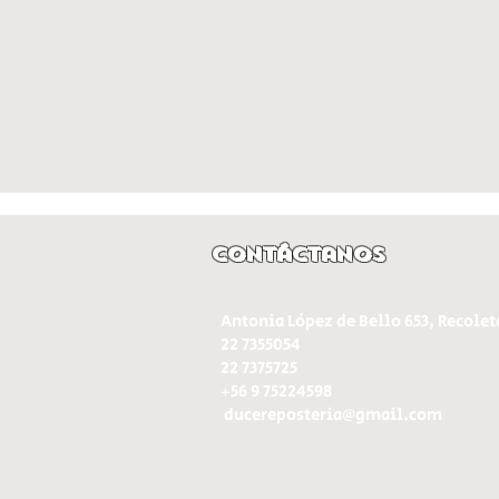
Contáctanos
Antonia López de Bello 653, Recolet
22 7355054
22 7375725
+56 9 75224598
d
ucereposteria@gmail.com