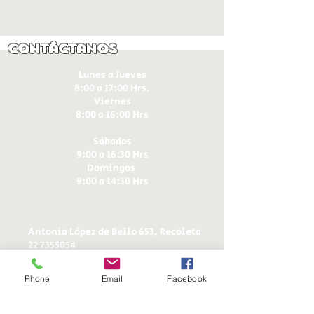
Contáctanos
Lunes a Jueves
8:00 a 17:00 Hrs.
Viernes
8:00 a 16:00 Hrs​
Sábados
9:00 a 16:30 Hrs
Domingos
9:00 a 14:30 Hrs
Antonia López de Bello 653, Recoleta
22 7355054
22 7375725
+56 9 75224598
Phone
Email
Facebook
d
ucereposteria@gmail.com