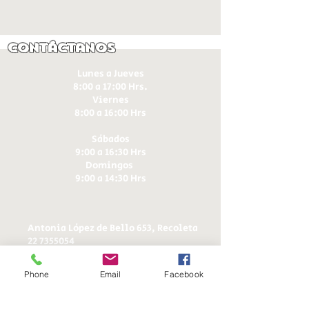
Contáctanos
Lunes a Jueves
8:00 a 17:00 Hrs.
Viernes
8:00 a 16:00 Hrs​
Sábados
9:00 a 16:30 Hrs
Domingos
9:00 a 14:30 Hrs
Antonia López de Bello 653, Recoleta
22 7355054
22 7375725
+56 9 75224598
Phone
Email
Facebook
d
ucereposteria@gmail.com