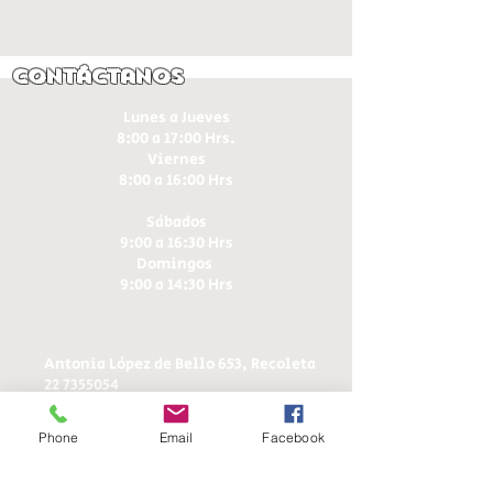
Contáctanos
Lunes a Jueves
8:00 a 17:00 Hrs.
Viernes
8:00 a 16:00 Hrs​
Sábados
9:00 a 16:30 Hrs
Domingos
9:00 a 14:30 Hrs
Antonia López de Bello 653, Recoleta
22 7355054
22 7375725
+56 9 75224598
Phone
Email
Facebook
d
ucereposteria@gmail.com