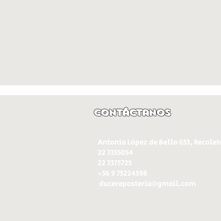
Contáctanos
Antonia López de Bello 653, Recolet
22 7355054
22 7375725
+56 9 75224598
d
ucereposteria@gmail.com