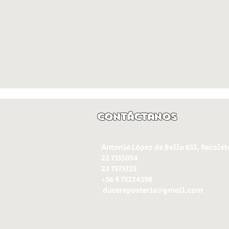
Contáctanos
Antonia López de Bello 653, Recolet
22 7355054
22 7375725
+56 9 75224598
d
ucereposteria@gmail.com