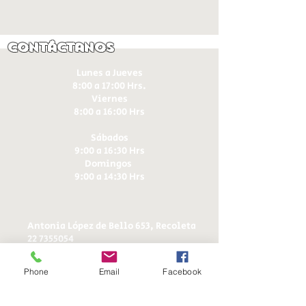
Contáctanos
Lunes a Jueves
8:00 a 17:00 Hrs.
Viernes
8:00 a 16:00 Hrs​
Sábados
9:00 a 16:30 Hrs
Domingos
9:00 a 14:30 Hrs
Antonia López de Bello 653, Recoleta
22 7355054
22 7375725
+56 9 75224598
Phone
Email
Facebook
d
ucereposteria@gmail.com