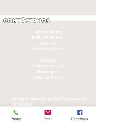
Contáctanos
Lunes a Jueves
8:00 a 17:00 Hrs.
Viernes
8:00 a 16:00 Hrs​
Sábados
9:00 a 16:30 Hrs
Domingos
9:00 a 14:30 Hrs
Antonia López de Bello 653, Recoleta
22 7355054
22 7375725
+56 9 75224598
Phone
Email
Facebook
d
ucereposteria@gmail.com