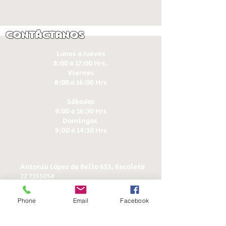
Contáctanos
Lunes a Jueves
8:00 a 17:00 Hrs.
Viernes
8:00 a 16:00 Hrs​
Sábados
9:00 a 16:30 Hrs
Domingos
9:00 a 14:30 Hrs
Antonia López de Bello 653, Recoleta
22 7355054
22 7375725
+56 9 75224598
Phone
Email
Facebook
d
ucereposteria@gmail.com