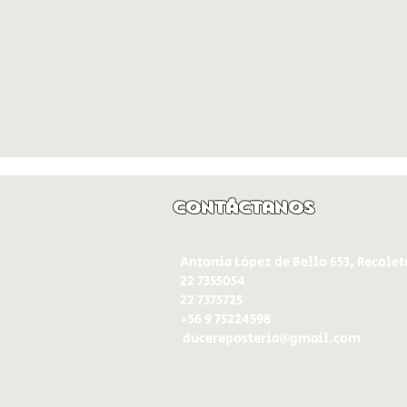
Contáctanos
Antonia López de Bello 653, Recolet
22 7355054
22 7375725
+56 9 75224598
d
ucereposteria@gmail.com