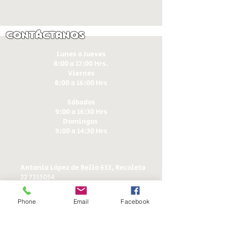
Contáctanos
Lunes a Jueves
8:00 a 17:00 Hrs.
Viernes
8:00 a 16:00 Hrs​
Sábados
9:00 a 16:30 Hrs
Domingos
9:00 a 14:30 Hrs
Antonia López de Bello 653, Recoleta
22 7355054
22 7375725
+56 9 75224598
Phone
Email
Facebook
d
ucereposteria@gmail.com