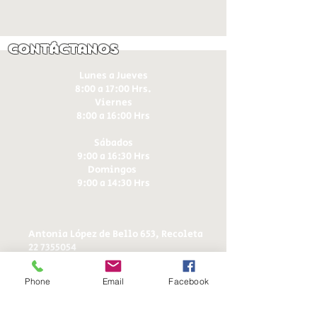
Contáctanos
Lunes a Jueves
8:00 a 17:00 Hrs.
Viernes
8:00 a 16:00 Hrs​
Sábados
9:00 a 16:30 Hrs
Domingos
9:00 a 14:30 Hrs
Antonia López de Bello 653, Recoleta
22 7355054
22 7375725
+56 9 75224598
Phone
Email
Facebook
d
ucereposteria@gmail.com