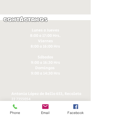
Contáctanos
Lunes a Jueves
8:00 a 17:00 Hrs.
Viernes
8:00 a 16:00 Hrs​
Sábados
9:00 a 16:30 Hrs
Domingos
9:00 a 14:30 Hrs
Antonia López de Bello 653, Recoleta
22 7355054
22 7375725
+56 9 75224598
Phone
Email
Facebook
d
ucereposteria@gmail.com