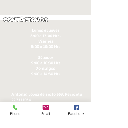
Contáctanos
Lunes a Jueves
8:00 a 17:00 Hrs.
Viernes
8:00 a 16:00 Hrs​
Sábados
9:00 a 16:30 Hrs
Domingos
9:00 a 14:30 Hrs
Antonia López de Bello 653, Recoleta
22 7355054
22 7375725
+56 9 75224598
Phone
Email
Facebook
d
ucereposteria@gmail.com