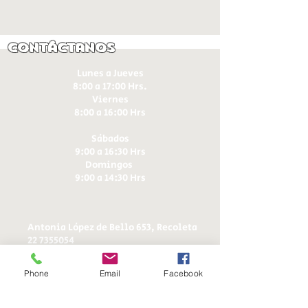
Contáctanos
Lunes a Jueves
8:00 a 17:00 Hrs.
Viernes
8:00 a 16:00 Hrs​
Sábados
9:00 a 16:30 Hrs
Domingos
9:00 a 14:30 Hrs
Antonia López de Bello 653, Recoleta
22 7355054
22 7375725
+56 9 75224598
Phone
Email
Facebook
d
ucereposteria@gmail.com