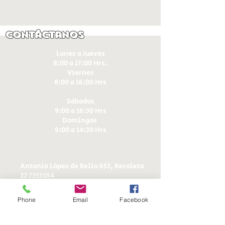
Contáctanos
Lunes a Jueves
8:00 a 17:00 Hrs.
Viernes
8:00 a 16:00 Hrs​
Sábados
9:00 a 16:30 Hrs
Domingos
9:00 a 14:30 Hrs
Antonia López de Bello 653, Recoleta
22 7355054
22 7375725
+56 9 75224598
Phone
Email
Facebook
d
ucereposteria@gmail.com