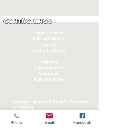
Contáctanos
Lunes a Jueves
8:00 a 17:00 Hrs.
Viernes
8:00 a 16:00 Hrs​
Sábados
9:00 a 16:30 Hrs
Domingos
9:00 a 14:30 Hrs
Antonia López de Bello 653, Recoleta
22 7355054
22 7375725
+56 9 75224598
Phone
Email
Facebook
d
ucereposteria@gmail.com