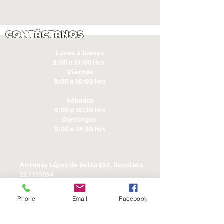
Contáctanos
Lunes a Jueves
8:00 a 17:00 Hrs.
Viernes
8:00 a 16:00 Hrs​
Sábados
9:00 a 16:30 Hrs
Domingos
9:00 a 14:30 Hrs
Antonia López de Bello 653, Recoleta
22 7355054
22 7375725
+56 9 75224598
Phone
Email
Facebook
d
ucereposteria@gmail.com