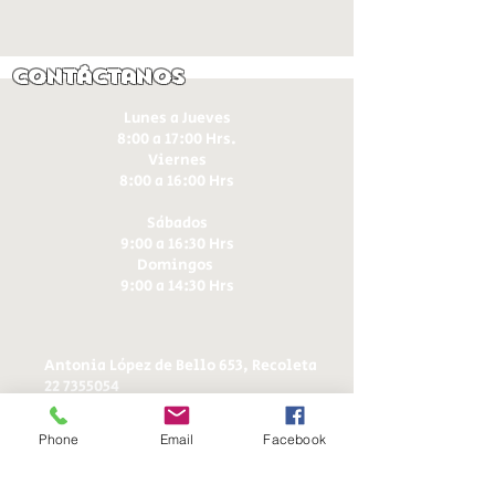
Contáctanos
Lunes a Jueves
8:00 a 17:00 Hrs.
Viernes
8:00 a 16:00 Hrs​
Sábados
9:00 a 16:30 Hrs
Domingos
9:00 a 14:30 Hrs
Antonia López de Bello 653, Recoleta
22 7355054
22 7375725
+56 9 75224598
Phone
Email
Facebook
d
ucereposteria@gmail.com