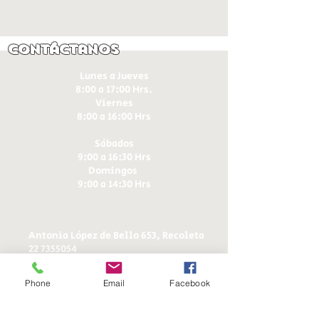
Contáctanos
Lunes a Jueves
8:00 a 17:00 Hrs.
Viernes
8:00 a 16:00 Hrs​
Sábados
9:00 a 16:30 Hrs
Domingos
9:00 a 14:30 Hrs
Antonia López de Bello 653, Recoleta
22 7355054
22 7375725
+56 9 75224598
Phone
Email
Facebook
d
ucereposteria@gmail.com