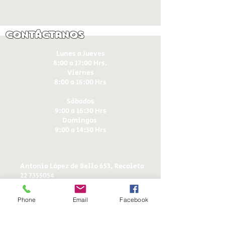
Contáctanos
Lunes a Jueves
8:00 a 17:00 Hrs.
Viernes
8:00 a 16:00 Hrs​
Sábados
9:00 a 16:30 Hrs
Domingos
9:00 a 14:30 Hrs
Antonia López de Bello 653, Recoleta
22 7355054
22 7375725
+56 9 75224598
Phone
Email
Facebook
d
ucereposteria@gmail.com