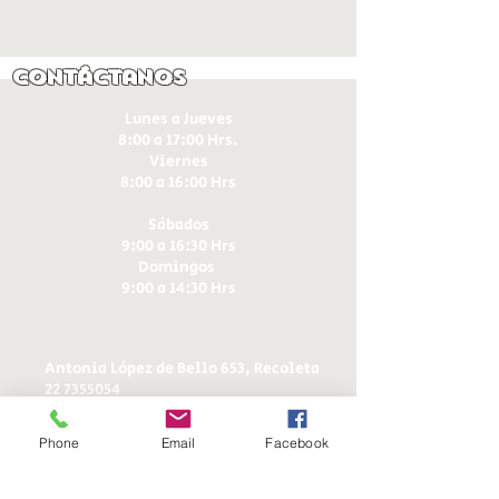
Contáctanos
Lunes a Jueves
8:00 a 17:00 Hrs.
Viernes
8:00 a 16:00 Hrs​
Sábados
9:00 a 16:30 Hrs
Domingos
9:00 a 14:30 Hrs
Antonia López de Bello 653, Recoleta
22 7355054
22 7375725
+56 9 75224598
Phone
Email
Facebook
d
ucereposteria@gmail.com