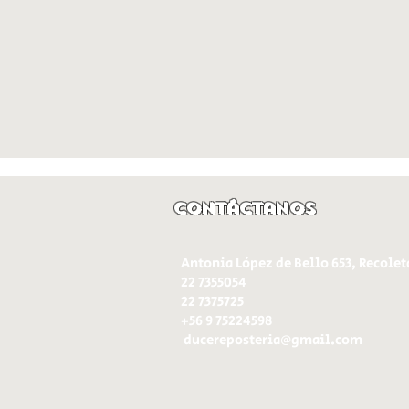
Contáctanos
Antonia López de Bello 653, Recolet
22 7355054
22 7375725
+56 9 75224598
d
ucereposteria@gmail.com