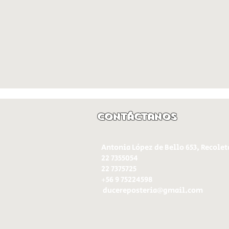
Contáctanos
Antonia López de Bello 653, Recolet
22 7355054
22 7375725
+56 9 75224598
d
ucereposteria@gmail.com