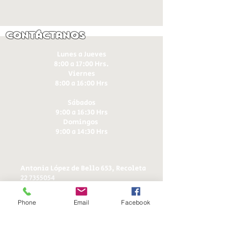
Contáctanos
Lunes a Jueves
8:00 a 17:00 Hrs.
Viernes
8:00 a 16:00 Hrs​
Sábados
9:00 a 16:30 Hrs
Domingos
9:00 a 14:30 Hrs
Antonia López de Bello 653, Recoleta
22 7355054
22 7375725
+56 9 75224598
Phone
Email
Facebook
d
ucereposteria@gmail.com