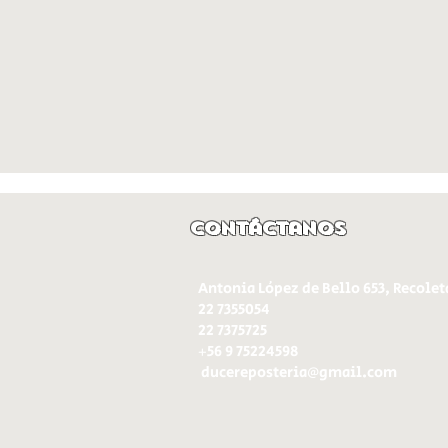
Contáctanos
Antonia López de Bello 653, Recolet
22 7355054
22 7375725
+56 9 75224598
d
ucereposteria@gmail.com