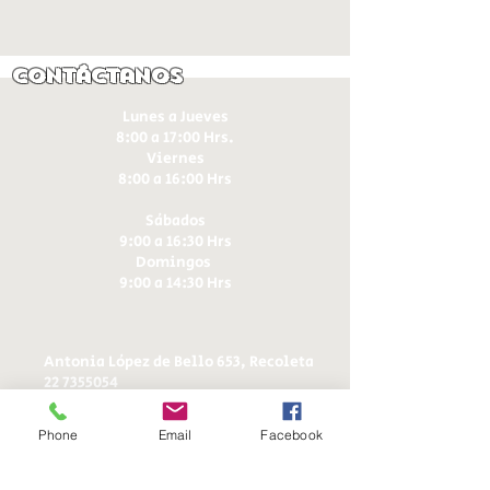
Contáctanos
Lunes a Jueves
8:00 a 17:00 Hrs.
Viernes
8:00 a 16:00 Hrs​
Sábados
9:00 a 16:30 Hrs
Domingos
9:00 a 14:30 Hrs
Antonia López de Bello 653, Recoleta
22 7355054
22 7375725
+56 9 75224598
Phone
Email
Facebook
d
ucereposteria@gmail.com