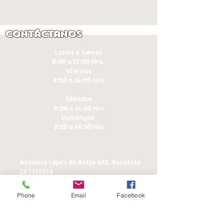
Contáctanos
Lunes a Jueves
8:00 a 17:00 Hrs.
Viernes
8:00 a 16:00 Hrs​
Sábados
9:00 a 16:30 Hrs
Domingos
9:00 a 14:30 Hrs
Antonia López de Bello 653, Recoleta
22 7355054
22 7375725
+56 9 75224598
Phone
Email
Facebook
d
ucereposteria@gmail.com