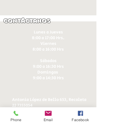
Contáctanos
Lunes a Jueves
8:00 a 17:00 Hrs.
Viernes
8:00 a 16:00 Hrs​
Sábados
9:00 a 16:30 Hrs
Domingos
9:00 a 14:30 Hrs
Antonia López de Bello 653, Recoleta
22 7355054
22 7375725
+56 9 75224598
Phone
Email
Facebook
d
ucereposteria@gmail.com