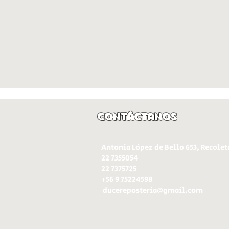
Contáctanos
Antonia López de Bello 653, Recolet
22 7355054
22 7375725
+56 9 75224598
d
ucereposteria@gmail.com