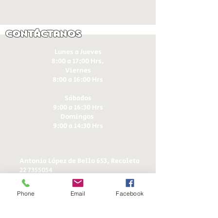
Contáctanos
Lunes a Jueves
8:00 a 17:00 Hrs.
Viernes
8:00 a 16:00 Hrs​
Sábados
9:00 a 16:30 Hrs
Domingos
9:00 a 14:30 Hrs
Antonia López de Bello 653, Recoleta
22 7355054
22 7375725
+56 9 75224598
Phone
Email
Facebook
d
ucereposteria@gmail.com