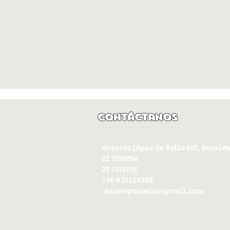
Contáctanos
Antonia López de Bello 653, Recolet
22 7355054
22 7375725
+56 9 75224598
d
ucereposteria@gmail.com