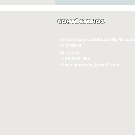
Contáctanos
Antonia López de Bello 653, Recolet
22 7355054
22 7375725
+56 9 75224598
d
ucereposteria@gmail.com