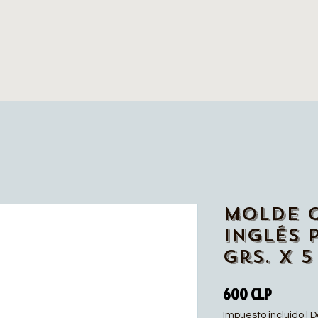
Molde 
Inglés 
grs. x 5
Precio
600 CLP
Impuesto incluido
|
D