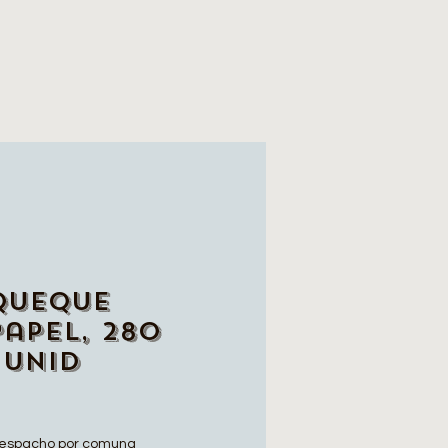
Queque
Papel, 280
 unid
espacho por comuna