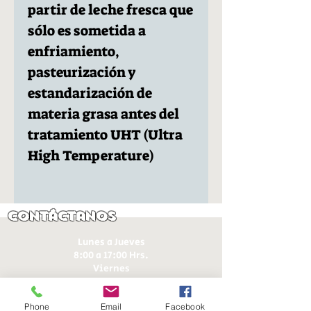
partir de leche fresca que
sólo es sometida a
enfriamiento,
pasteurización y
estandarización de
materia grasa antes del
tratamiento UHT (Ultra
High Temperature)
Contáctanos
Lunes a Jueves
8:00 a 17:00 Hrs.
Viernes
8:00 a 16:00 Hrs​
Phone
Email
Facebook
Sábados